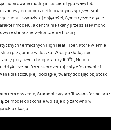
ja inspirowana modnym cięciem typu wavy lob.
 cm zachwyca mocno zdefiniowanymi, sprężystymi
ego ruchu i wyrazistej objętości. Symetryczne cięcie
rakter modelu, a centralnie tkany przedziałek mono
łowy i estetyczne wykończenie fryzury.
tycznych termicznych High Heat Fiber, które wiernie
ekkie i przyjemne w dotyku. Włosy układają się
ylizację przy użyciu temperatury 160°C. Mocno
, dzięki czemu fryzura prezentuje się efektownie i
ana dla szczupłej, pociągłej twarzy dodając objętości i
mfortem noszenia. Starannie wyprofilowana forma oraz
ają, że model doskonale wpisuje się zarówno w
eganckie okazje.