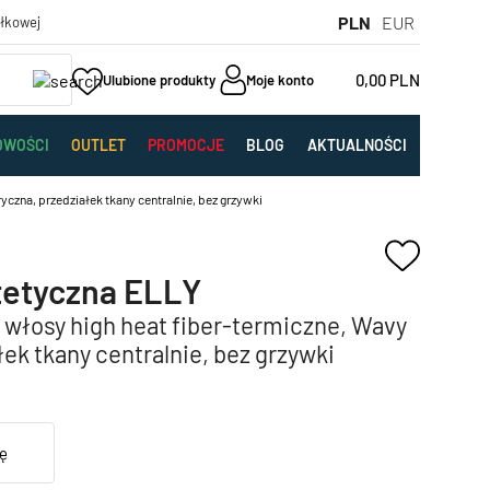
PLN
EUR
yłkowej
0,00
PLN
Ulubione produkty
Moje konto
OWOŚCI
OUTLET
PROMOCJE
BLOG
AKTUALNOŚCI
czna, przedziałek tkany centralnie, bez grzywki
tetyczna ELLY
 włosy high heat fiber-termiczne, Wavy
ek tkany centralnie, bez grzywki