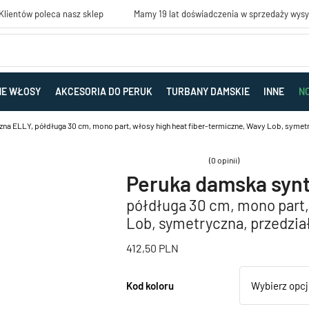
lientów poleca nasz sklep
Mamy 19 lat doświadczenia w sprzedaży wys
NE WŁOSY
AKCESORIA DO PERUK
TURBANY DAMSKIE
INNE
N
na ELLY, półdługa 30 cm, mono part, włosy high heat fiber-termiczne, Wavy Lob, symetry
(0 opinii)
Peruka damska syn
półdługa 30 cm, mono part,
Lob, symetryczna, przedział
412,50
PLN
Kod koloru