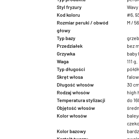
Styl fryzury
Wavy
Kod koloru
#6
,
9
Rozmiar peruki / obwód
M / 5
głowy
Typ bazy
grzeb
Przedziałek
bez m
Grzywka
baby 
Waga
111 g.
Typ długości
półdł
Skręt włosa
falo
Długość włosów
30 c
Rodzaj włosów
high 
Temperatura stylizacji
do 16
Objętość włosów
średn
Kolor włosów
baley
czek
Kolor bazowy
bardz
Kształt twarzy
owal