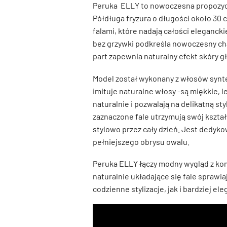
Peruka ELLY to nowoczesna propozyc
Półdługa fryzura o długości około 30
falami, które nadają całości elegancki
bez grzywki podkreśla nowoczesny cha
part zapewnia naturalny efekt skóry g
Model został wykonany z włosów synte
imituje naturalne włosy -są miękkie, l
naturalnie i pozwalają na delikatną st
zaznaczone fale utrzymują swój kształt
stylowo przez cały dzień. Jest dedykow
pełniejszego obrysu owalu.
Peruka ELLY łączy modny wygląd z ko
naturalnie układające się fale sprawi
codzienne stylizacje, jak i bardziej el