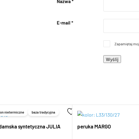
Nazwa
*
E-mail
*
Zapamiętaj moj
on nietermiczne
baza tradycyjna
damska syntetyczna JULIA
peruka MARGO