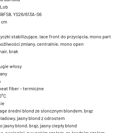
 Lob
38FS8
,
YS26/613A-S6
6 cm
yczki stabilizujące
,
lace front do przycięcia
,
mono part
ożliwości zmiany
,
centralnie
,
mono open
hair
,
brak
ugie włosy
wany
m
heat fiber – termiczne
0°C
ie
age średni blond ze sloncznym blondem
,
brąz
oladowy
,
jasny blond z odrostem
o jasny blond
,
brąz
,
jasny ciepły blond
na
,
pociągłej
,
z wysokim czołem
,
ze średnim czołem