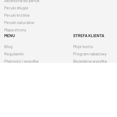
Akcesoria do peruk
Peruki długie
Peruki krótkie
Peruki naturalne
Mapa strony
MENU
STREFA KLIENTA
Blog
Moje konto
Regulamin
Program rabatowy
Płatności i wysyłka
Bezpłatna wysyłka
Zwrot / wymiana / reklamacje
Monitoring paczek
Oferta uzupełniająca
Oferta regionalna
Kontakt
Wszystkie prawa zastrzeżone © 2005 - 2026 Sagatia. Wszelkie prawa
zastrzeżone.
Polityka prywatności
.