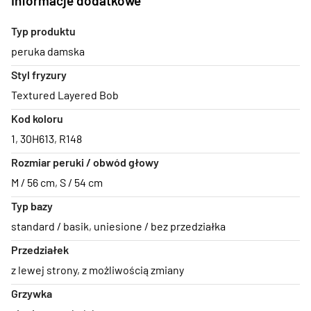
Informacje dodatkowe
Typ produktu
peruka damska
Styl fryzury
Textured Layered Bob
Kod koloru
1
,
30H613
,
R148
Rozmiar peruki / obwód głowy
M / 56 cm
,
S / 54 cm
Typ bazy
standard / basik
,
uniesione / bez przedziałka
Przedziałek
z lewej strony
,
z możliwością zmiany
Grzywka