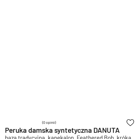
(0 opinii)
Peruka damska syntetyczna DANUTA
baza tradycyjna, kanekalon, Feathered Bob, króka,