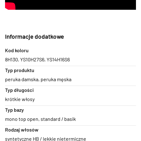
Informacje dodatkowe
Kod koloru
8H130
,
YS10H27S6
,
YS14H16S6
Typ produktu
peruka damska
,
peruka męska
Typ długości
krótkie włosy
Typ bazy
mono top open
,
standard / basik
Rodzaj włosów
syntetyczne HB / lekkie nietermiczne