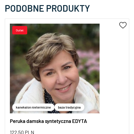
PODOBNE PRODUKTY
kanekalon nietermiczne
baza tradycyjna
Peruka damska syntetyczna EDYTA
122,50
PLN