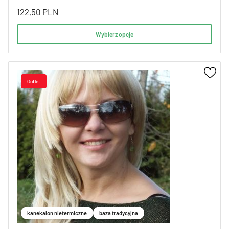
122,50
PLN
Wybierz opcje
kanekalon nietermiczne
baza tradycyjna