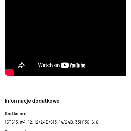
Informacje dodatkowe
Kod koloru
15T613
,
#4
,
12
,
12/24B/613
,
14/24B
,
33H130
,
6
,
8