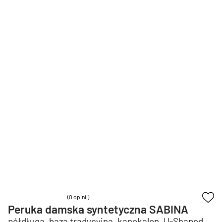
(0 opinii)
Peruka damska syntetyczna SABINA
półdługa, baza tradycyjna, kanekalon, U-Shaped