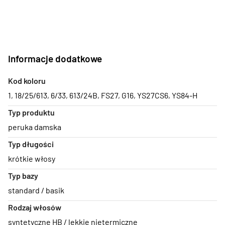
Informacje dodatkowe
Kod koloru
1
,
18/25/613
,
6/33
,
613/24B
,
FS27
,
G16
,
YS27CS6
,
YS84-H
Typ produktu
peruka damska
Typ długości
krótkie włosy
Typ bazy
standard / basik
Rodzaj włosów
syntetyczne HB / lekkie nietermiczne