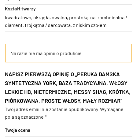
Kształt twarzy
kwadratowa
,
okrągła
,
owalna
,
prostokątna
,
romboidalna /
diament
,
trójkątna / sercowata
,
z niskim czołem
Na razie nie ma opinii o produkcie.
NAPISZ PIERWSZĄ OPINIĘ O „PERUKA DAMSKA
SYNTETYCZNA YORK, BAZA TRADYCYJNA, WŁOSY
LEKKIE HB, NIETERMICZNE, MESSY SHAG, KRÓTKA,
PIÓRKOWANA, PROSTE WŁOSY, MAŁY ROZMIAR”
Twój adres email nie zostanie opublikowany.
Wymagane
pola są oznaczone
*
Twoja ocena