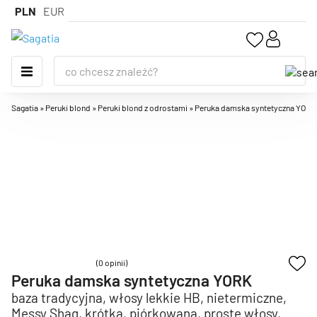
PLN
EUR
Sagatia
»
Peruki blond
»
Peruki blond z odrostami
»
Peruka damska syntetyczna YORK, 
(0 opinii)
Peruka damska syntetyczna YORK
baza tradycyjna, włosy lekkie HB, nietermiczne,
Messy Shag, krótka, piórkowana, proste włosy,