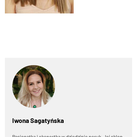
Iwona Sagatyńska
Pasjonatka i ekspertka w dziedzinie peruk. Jej sklep