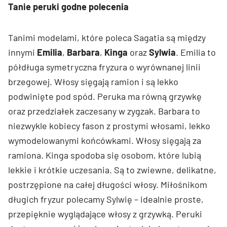
Tanie peruki godne polecenia
Tanimi modelami, które poleca Sagatia są między
innymi
Emilia
,
Barbara
,
Kinga
oraz
Sylwia
. Emilia to
półdługa symetryczna fryzura o wyrównanej linii
brzegowej. Włosy sięgają ramion i są lekko
podwinięte pod spód. Peruka ma równą grzywkę
oraz przedziałek zaczesany w zygzak. Barbara to
niezwykle kobiecy fason z prostymi włosami, lekko
wymodelowanymi końcówkami. Włosy sięgają za
ramiona. Kinga spodoba się osobom, które lubią
lekkie i krótkie uczesania. Są to zwiewne, delikatne,
postrzępione na całej długości włosy. Miłośnikom
długich fryzur polecamy Sylwię – idealnie proste,
przepięknie wyglądające włosy z grzywką. Peruki