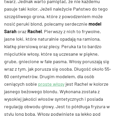
twarz. Jednak warto pamiętać, że nie każdemu
pasuje taki kolor. Jeżeli należycie Państwo do tego
szczęśliwego grona, które z powodzeniem może
nosić peruki blond, polecamy serdecznie
model
Sarah
oraz
Rachel
. Pierwszy z nich to frywolne,
jasne loki, które naturalnie opadają na ramiona,
klatkę piersiową oraz plecy. Peruka ta to bardzo
mięciutkie włosy, które są uczesane w piękne,
grube, gniecione w fale pasma. Włosy poruszają się
wraz z tym, jak porusza się osoba. Długość około 55-
60 centymetrów. Drugim modelem, dla osób
ceniących sobie
proste włosy
jest Rachel w kolorze
jasnego beżowego blondu. Wykonana została z
wysokiej jakości włosów syntetycznych i posiada
regulację obwodu głowy. Jest to półdługa fryzura w
stylu long boba. Włosy podwinięte są lekko pod