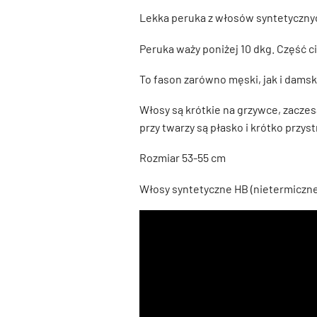
Lekka peruka z włosów syntetycznyc
Peruka waży poniżej 10 dkg. Część 
To fason zarówno męski, jak i dams
Włosy są krótkie na grzywce, zacze
przy twarzy są płasko i krótko przyst
Rozmiar 53-55 cm
Włosy syntetyczne HB (nietermiczne