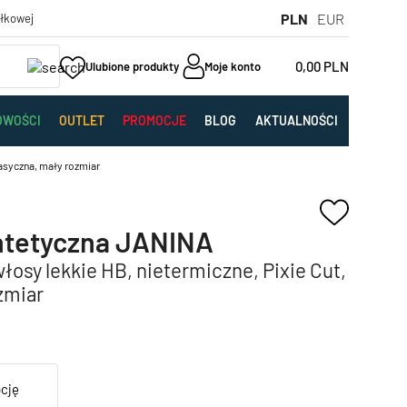
PLN
EUR
yłkowej
0,00
PLN
Ulubione produkty
Moje konto
OWOŚCI
OUTLET
PROMOCJE
BLOG
AKTUALNOŚCI
lasyczna, mały rozmiar
ntetyczna JANINA
łosy lekkie HB, nietermiczne, Pixie Cut,
zmiar