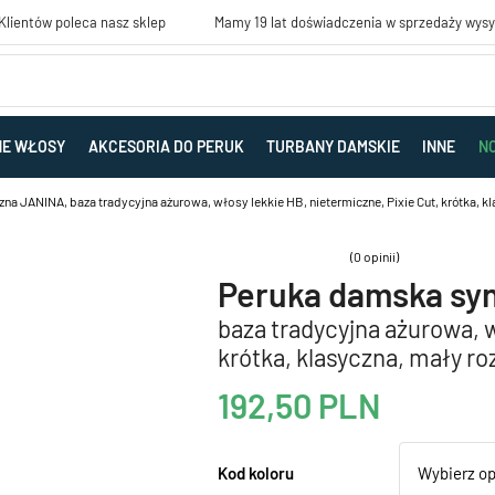
lientów poleca nasz sklep
Mamy 19 lat doświadczenia w sprzedaży wys
NE WŁOSY
AKCESORIA DO PERUK
TURBANY DAMSKIE
INNE
N
a JANINA, baza tradycyjna ażurowa, włosy lekkie HB, nietermiczne, Pixie Cut, krótka, k
(0 opinii)
Peruka damska sy
baza tradycyjna ażurowa, w
krótka, klasyczna, mały ro
192,50
PLN
Kod koloru