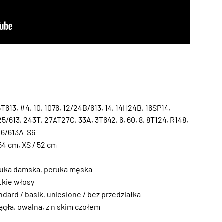
5T613
,
#4
,
10
,
1076
,
12/24B/613
,
14
,
14H24B
,
16SP14
,
25/613
,
243T
,
27AT27C
,
33A
,
3T642
,
6
,
60
,
8
,
8T124
,
R148
,
6/613A-S6
 54 cm
,
XS / 52 cm
uka damska
,
peruka męska
tkie włosy
ndard / basik
,
uniesione / bez przedziałka
ągła
,
owalna
,
z niskim czołem